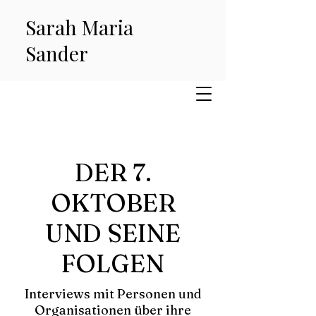
Sarah Maria
Sander
DER 7.
OKTOBER
UND SEINE
FOLGEN
Interviews mit Personen und
Organisationen über ihre