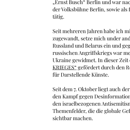
„Ernst Busch“ Berlin und war na
der Volksbühne Berlin, sowie als 
tätig.
Seit mehreren Jahren habe ich m
zugewandt, setze mich under and
Russland und Belarus ein und ge
russischen Angriffskriegs war me
Ukraine gewidmet. In dieser Zeit
KRIEGES“
gefördert durch den 
für Darstellende Künste.
Seit dem 7. Oktober liegt auch de
den Kampf gegen Desinformatione
den israelbezogenen Antisemitis
Themenfelder, die die globale Ge
sichtbar machen.