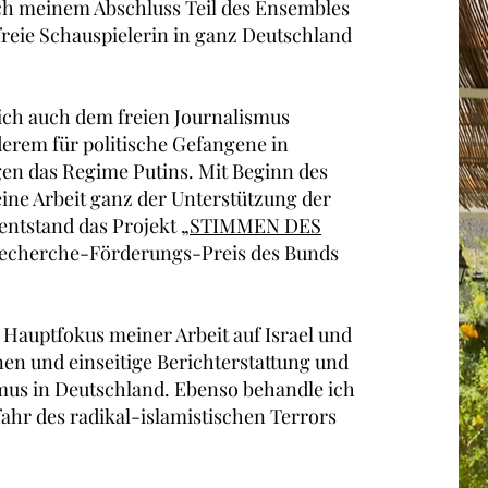
ch meinem Abschluss Teil des Ensembles
freie Schauspielerin in ganz Deutschland
ich auch dem freien Journalismus
erem für politische Gefangene in
gen das Regime Putins. Mit Beginn des
ine Arbeit ganz der Unterstützung der
 entstand das Projekt
„STIMMEN DES
Recherche-Förderungs-Preis des Bunds
r Hauptfokus meiner Arbeit auf Israel und
n und einseitige Berichterstattung und
mus in Deutschland. Ebenso behandle ich
fahr des radikal-islamistischen Terrors