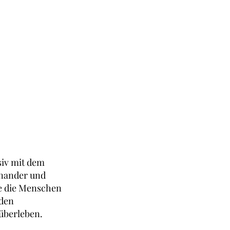
siv mit dem
inander und
ie die Menschen
den
überleben.